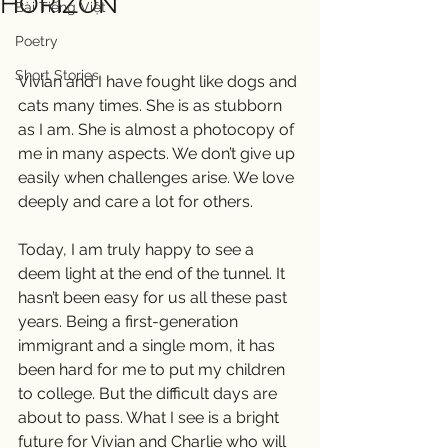
HORIZON
Bài Tiếng Việt
Poetry
Short Stories
Vivian and I have fought like dogs and 
cats many times. She is as stubborn 
as I am. She is almost a photocopy of 
me in many aspects. We don’t give up 
easily when challenges arise. We love 
deeply and care a lot for others. 
Today, I am truly happy to see a 
deem light at the end of the tunnel. It 
hasn’t been easy for us all these past 
years. Being a first-generation 
immigrant and a single mom, it has 
been hard for me to put my children 
to college. But the difficult days are 
about to pass. What I see is a bright 
future for Vivian and Charlie who will 