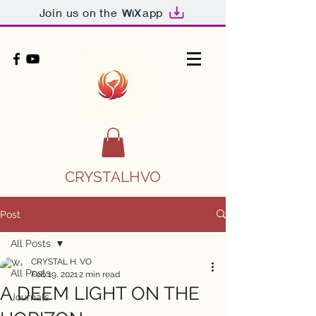
Join us on the
app
CRYSTALHVO
Post
All Posts
CRYSTAL H. VO
All Posts
Feb 19, 2021
2 min read
A DEEM LIGHT ON THE
Journals