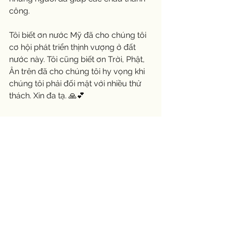
công. 
Tôi biết ơn nước Mỹ đã cho chúng tôi 
cơ hội phát triển thịnh vượng ở đất 
nước này. Tôi cũng biết ơn Trời, Phật, 
Ân trên đã cho chúng tôi hy vọng khi 
chúng tôi phải đối mặt với nhiều thử 
thách. Xin đa tạ. 🙏💕
#blessed
#gratefulheart
#dream
#gratitude
#Thankyou
See All