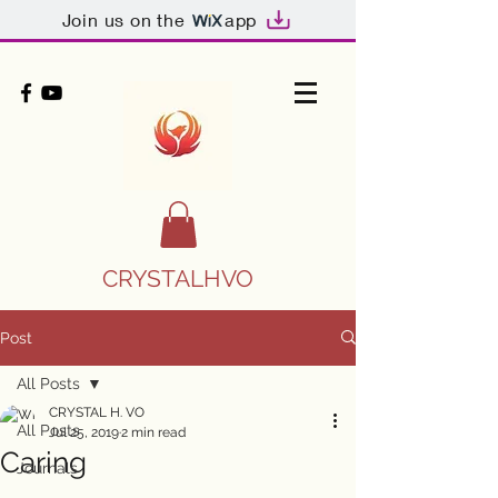
Join us on the
app
CRYSTALHVO
Post
All Posts
CRYSTAL H. VO
All Posts
Jul 25, 2019
2 min read
Caring
Journals