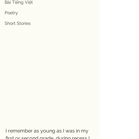
Bài Tiếng Việt
Poetry
Short Stories
I remember as young as I was in my 
first or second grade, during recess I 