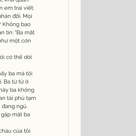
 em trai viết: 
phản đối. Mọi 
o? Không bao 
n tin: "Ba mất 
 như một cơn 
 Ba từ từ ở 
n này ba không 
an tài phủ tạm 
 đang ngủ.  
 gặp mặt ba 