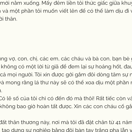
mới nằm xuống. Mấy đêm liền tôi thức giấc giữa khu
 và một phần tôi muốn viết lên để có thể làm dịu đi 
i thân.
mà không có một lời từ giã để đem lại sự hoảng hốt, đ
 cả mọi người. Tôi xin được gởi gắm đôi dòng tâm sự 
 và mong rằng lá thư này sẽ có thể xoa dịu một phần 
.
không bao giờ hoàn tất được. Xin các con cháu cố gắ
tạo dựng sự nghiệp bằng đôi bàn tay trắng pha lẫn v