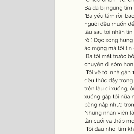
Ba đã bị ngừng tim b
"Ba yếu lắm rồi, bá
người đều muốn để c
lâu sau tôi nhận ti
rồi." Đọc xong hung 
ác mộng mà tôi tin 
 Ba tôi mất trước bốn ngày tôi dự định  về thăm nhà. Trời thương đã cho tôi có thể dời 
chuyến đi sớm hơn 
 Tôi về tới nhà gần 11 giờ đêm thứ Bảy. Mấy lần trước về dù có tối cách mấy ba má tôi 
đều thức dậy trong 
trên lầu đi xuống, 
xuống gặp tôi nữa m
bằng nắp nhựa tron
Những nhân viên là
lần cuối và thắp mộ
 Tôi đau nhói tim khi nhìn thấy ba nằm bất tỉnh và thấy chị em cùng các cháu của tôi 