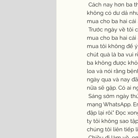
 Cách nay hơn ba tháng tôi đã chuẩn bị mua sắm đồ đạc, quà cáp về thăm nhà. Tuy 
không có dư dả như 
mua cho ba hai cái 
 Trước ngày về tôi có gọi điện thoại về nhà và trò chuyện với ba dăm câu. Tôi nói tôi có 
mua cho ba hai cái 
mua tôi không để ý v
chút quà là ba vui 
ba không được khỏ
loa và nói rằng bện
ngày qua và nay đã 
nữa sẽ gặp. Có ai n
 Sáng sớm ngày thứ Tư, 6 tháng 7, 2016 tôi nhận được hung tin của em trai qua trang 
mạng WhatsApp. Em v
đập lại rôi." Đọc x
ty tôi không sao tậ
chúng tôi liên tiếp 
 Chiều đi làm về, em trai tôi lại nhắn tin rằng sức khỏe của ba không được khả quan. 