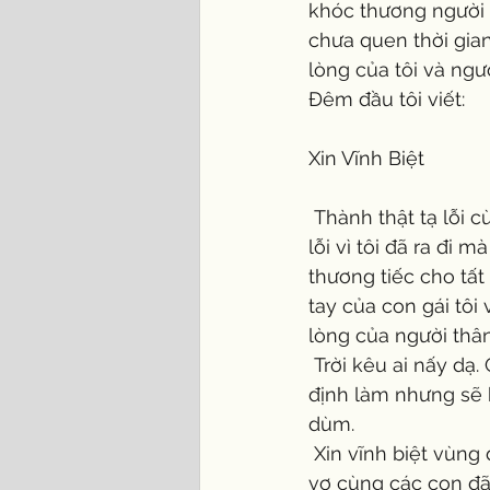
khóc thương người 
chưa quen thời gian
lòng của tôi và ngườ
Đêm đầu tôi viết:
Xin Vĩnh Biệt
 Thành thật tạ lỗi cùng vợ, con, chị, các em, các cháu và bà con, bạn bè gần xa. Xin tạ 
lỗi vì tôi đã ra đi 
thương tiếc cho tất
tay của con gái tôi
lòng của người thân
 Trời kêu ai nấy dạ. Có lẽ số của tôi chỉ có đến đó mà thôi! Rất tiếc còn vài việc tôi dự 
định làm nhưng sẽ 
dùm.
 Xin vĩnh biệt vùng đất thân thương này, nơi mà tôi đã đặt chân từ 41 năm qua. Tôi và 
vợ cùng các con đã 