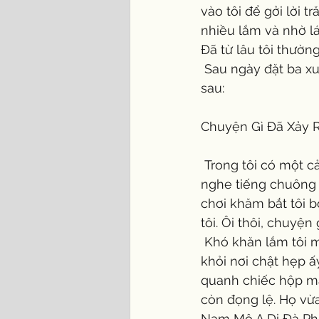
vào tôi để gởi lời t
nhiều lắm và nhờ l
Đã từ lâu tôi thường
 Sau ngày đặt ba xuống dưới lòng đất, tôi đã viết dùm ba tôi thêm hai câu chuyện như 
sau:
Chuyện Gì Đã Xảy 
 Trong tôi có một cảm giác thoải mái như vừa được ngủ một giấc thật dài. Đâu đó tôi 
nghe tiếng chuông v
chơi khăm bắt tôi b
tôi. Ôi thôi, chuyện 
 Khó khăn lắm tôi mới mở tung ra khỏi cái hộp, có cảm giác như nặng cả ngàn cân. Ra 
khỏi nơi chật hẹp ấ
quanh chiếc hộp mà 
còn đọng lệ. Họ vừ
Nam Mô A Di Đà Phậ