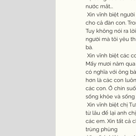
nước mắt...
 Xin vĩnh biệt người vợ thân thương của tôi, người đã kề vai sát cánh cùng tôi chăm lo 
cho cả đàn con. Tr
Tuy không nói ra lờ
người mà tôi yêu t
bà. 
 Xin vĩnh biệt các con. Ba biết sự ra đi đột ngột này đã làm cho các con đau lòng lắm! 
Mấy mươi năm qua b
có nghĩa với ông bà
hơn là các con luôn
các con. Ở chín suố
sống khỏe và sống c
 Xin vĩnh biệt chị Tư cùng các em. Chị Tư cùng các em ở lại mạnh giỏi. Ba và Vú đã ra đi 
từ lâu để lại anh c
các em. Xin tất cả 
trùng phùng 