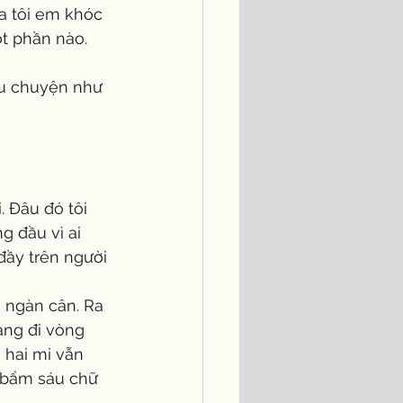
ủa tôi em khóc 
t phần nào. 
g đầu vì ai 
đầy trên người 
ang đi vòng 
 hai mi vẫn 
 bẩm sáu chữ 