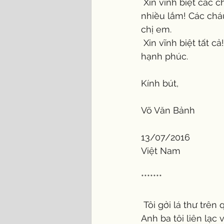
 Xin vĩnh biệt các cháu. Ông ngoại/ ông nội lúc nào cũng thương yêu các cháu nhiều 
nhiều lắm! Các chá
chị em.
 Xin vĩnh biệt tất cả! Cầu xin những người thân thương của tôi luôn được bình yên và 
hạnh phúc.
Kính bút,
Võ Văn Bảnh
13/07/2016
Việt Nam
*******
 Tôi gởi lá thư trên qua trang Facebook cho anh chị em và con cháu của tôi cùng đọc. 
Anh ba tôi liên lạc 