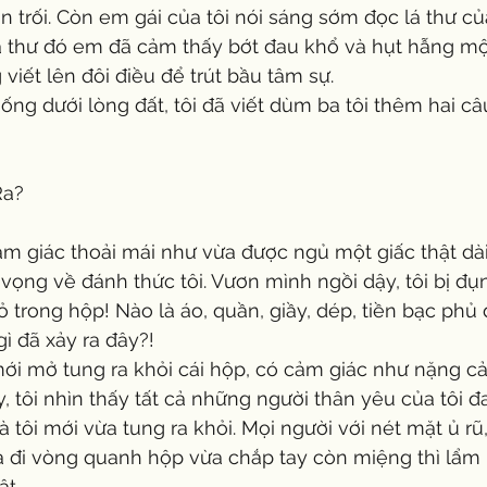
răn trối. Còn em gái của tôi nói sáng sớm đọc lá thư c
á thư đó em đã cảm thấy bớt đau khổ và hụt hẫng mộ
 viết lên đôi điều để trút bầu tâm sự.
Ra?
ọng về đánh thức tôi. Vươn mình ngồi dậy, tôi bị đụn
ỏ trong hộp! Nào là áo, quần, giầy, dép, tiền bạc phủ 
gì đã xảy ra đây?!
y, tôi nhìn thấy tất cả những người thân yêu của tôi đ
tôi mới vừa tung ra khỏi. Mọi người với nét mặt ủ rũ,
a đi vòng quanh hộp vừa chắp tay còn miệng thì lẩm
t.