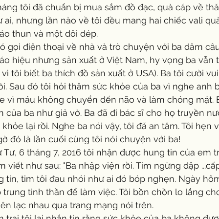
ai, nhưng lần nào về tôi đều mang hai chiếc vali quà. 
áo thun và một đôi dép.
áo hiệu nhưng sản xuất ở Việt Nam, hy vọng ba vẫn th
ì tôi biết ba thích đồ sản xuất ở USA). Ba tôi cười vui
rồi. Sau đó tôi hỏi thăm sức khỏe của ba vì nghe anh 
e vì máu không chuyển đến não và làm chóng mặt. B
h của ba như giả vờ. Ba đã đi bác sĩ cho họ truyền n
khỏe lại rồi. Nghe ba nói vậy, tôi đã an tâm. Tôi hẹn 
gờ đó là lần cuối cùng tôi nói chuyện với ba!
iết như sau: "Ba nhập viện rồi. Tim ngừng đập ...cấp
ong tin, tim tôi đau nhói như ai đó bóp nghẹn. Ngày h
p trung tinh thần để làm việc. Tôi bồn chồn lo lắng c
liên lạc nhau qua trang mạng nói trên.