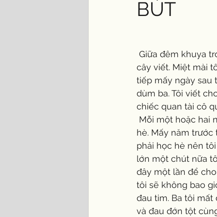
BÚT
 Giữa đêm khuya trong khi mọi người đang chìm sâu trong giấc ngủ, tôi ngồi dậy với 
cây viết. Miệt mài 
tiếp mấy ngày sau tô
dùm ba. Tôi viết c
chiếc quan tài cô 
 Mỗi một hoặc hai năm tôi cố gắng tranh thủ về thăm gia đình một chuyến vào mùa 
hè. Mấy năm trước 
phải học hè nên tô
lớn một chút nữa tô
đây một lần để cho
tôi sẽ không bao gi
đau tim. Ba tôi mất
và đau đớn tột cùn