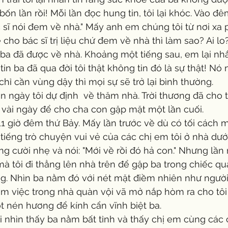
ốn lần rồi! Mỗi lần đọc hung tin, tôi lại khóc. Vào đêm
c sĩ nói đem về nhà." Mấy anh em chúng tôi từ nơi xa 
ho bác sĩ trị liệu chứ đem về nhà thì làm sao? Ai l
n ba đã được về nhà. Khoảng một tiếng sau, em lại nhắ
tin ba đã qua đời tôi thật không tin đó là sự thật! Nó
chỉ cần vùng dậy thì mọi sự sẽ trở lại bình thường.
vài ngày để cho cha con gặp mặt một lần cuối.
tiếng trò chuyện vui vẻ của các chị em tôi ở nhà dưới.
ông cười nhẹ và nói: "Mới về rồi đó hả con." Nhưng lầ
à tôi đi thẳng lên nhà trên để gặp ba trong chiếc qu
g. Nhìn ba nằm đó với nét mặt điềm nhiên như người
m việc trong nhà quàn vội vã mở nắp hòm ra cho tôi
t nén hương để kính cẩn vĩnh biệt ba.