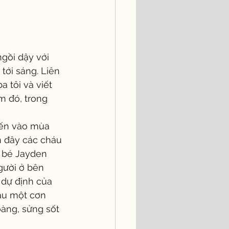
tới sáng. Liên 
a tôi và viết 
m đó, trong 
 đây các cháu 
 bé Jayden 
gười ở bên 
dự định của 
sau một cơn 
oàng, sửng sốt 