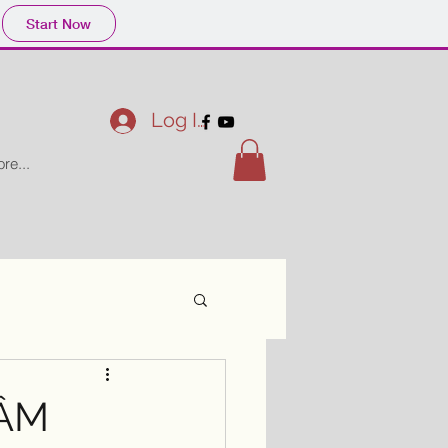
Start Now
Log In
re...
CẦM