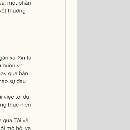
ya, một phần 
vết thương 
au buồn và 
này qua bàn 
nào sự đau 
ng thực hiện 
ới mồ hôi và 