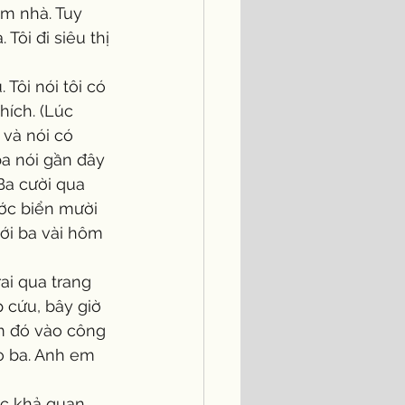
Tôi đi siêu thị 
ích. (Lúc 
 và nói có 
ba nói gần đây 
a cười qua 
ước biển mười 
với ba vài hôm 
 cứu, bây giờ 
ôm đó vào công 
ho ba. Anh em 