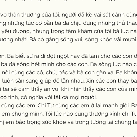
ong những lúc cơ bần bà đã chịu đựng những thử thác
i yêu đương, nhưng trong tâm khảm của tôi bà lúc nà
hương nhất! Bà cố gắng sống vui, sống khỏe vài mươ
a đã sống hết mình cho các con. Ba sống lúc nào cũ
 nội cùng các cô, chú, bác và bà con gần xa. Ba khô
 luôn sẵn sàng giúp đỡ lẫn nhau. Xin các con thay ba
i ba sẽ cảm thấy an vui khi nhìn thấy các con của mì
ó tình, có nghĩa với tất cả mọi người. 
hị em chúng mình. Tôi lúc nào cũng thương kính chị 
chị em bảo trọng sức khỏe và trong tương lai chúng t