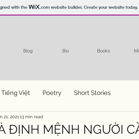
igned with the
.com
website builder. Create your website today.
Blog
Bio
Books
Mo
 Tiếng Việt
Poetry
Short Stories
n 21, 2021
13 min read
VÀ ĐỊNH MỆNH NGƯỜI 