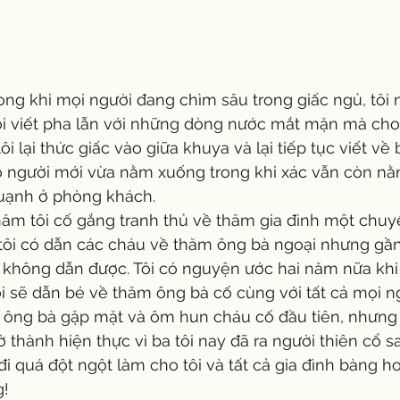
tôi viết pha lẫn với những dòng nước mắt mặn mà cho 
i lại thức giấc vào giữa khuya và lại tiếp tục viết về b
ho người mới vừa nằm xuống trong khi xác vẫn còn nằ
quạnh ở phòng khách.
tôi có dẫn các cháu về thăm ông bà ngoại nhưng gần
i không dẫn được. Tôi có nguyện ước hai năm nữa khi
i sẽ dẫn bé về thăm ông bà cố cùng với tất cả mọi n
 ông bà gặp mặt và ôm hun cháu cố đầu tiên, nhưng 
ờ thành hiện thực vì ba tôi nay đã ra người thiên cổ 
 đi quá đột ngột làm cho tôi và tất cả gia đình bàng h
g!