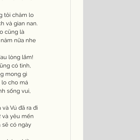
h và gian nan. 
o cũng là 
i năm nữa nhe 
ng có tình, 
ng mong gì 
 lo cho má 
nh sống vui, 
Tư và yêu mến 
a sẽ có ngày 