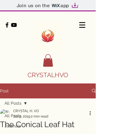
Join us on the
app
CRYSTALHVO
Post
All Posts
CRYSTAL H. VO
All Posts
Jul 9, 2019
2 min read
The Conical Leaf Hat
Journals