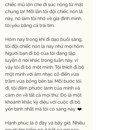
chiếc mũ lớn che đi sức nóng từ mặt 
chúng ta! Mỗi lần tôi đội chiếc nón lá 
này, nó làm tôi nhớ về gia đình mình, 
tôi yêu bằng cả trái tim.
Hôm nay trong khi đi dạo buổi sáng, 
tôi đội chiếc nón lá này như mọi hôm. 
Người bạn đi bộ của tôi đang tập 
luyện ở nơi khác trong tuần này, vì 
vậy tôi đi bộ một mình. Tôi thích đi bộ 
một mình với âm nhạc cổ điển vừa 
trầm vừa bổng bên tai. Mỗi bước tôi 
đi, tôi đếm phước lành của mình và 
cảm ơn về tất cả mọi thứ. Đó là một 
khoảnh khắc kỳ diệu với cuộc đi bộ 
yên bình nhất mà tôi có sáng nay. ❤️
Hạnh phúc là ở đây và bây giờ. Nhiều 
người tìm kiếm nó ở bất cứ nơi nào 