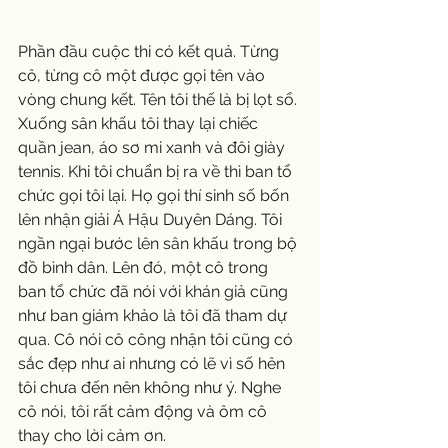
Phần đầu cuộc thi có kết quả. Từng 
cô, từng cô một được gọi tên vào 
vòng chung kết. Tên tôi thế là bị lọt sổ. 
Xuống sân khấu tôi thay lại chiếc 
quần jean, áo sơ mi xanh và đôi giày 
tennis. Khi tôi chuẩn bị ra về thì ban tổ 
chức gọi tôi lại. Họ gọi thí sinh số bốn 
lên nhận giải Á Hậu Duyên Dáng. Tôi 
ngần ngại bước lên sân khấu trong bộ 
đồ bình dân. Lên đó, một cô trong 
ban tổ chức đã nói với khán giả cũng 
như ban giám khảo là tôi đã tham dự 
qua. Cô nói cô công nhận tôi cũng có 
sắc đẹp như ai nhưng có lẽ vì số hên 
tôi chưa đến nên không như ý. Nghe 
cô nói, tôi rất cảm động và ôm cô 
thay cho lời cảm ơn.