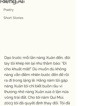
Riêng Ai
Bài Tiếng Việt
Poetry
Short Stories
Dạo trước mỗi lần nàng Xuân đến, đôi 
tay tôi khép kín lại như thầm bảo: "Đi 
cho khuất mắt!" Dù muốn dù không 
nàng vẫn điềm nhiên bước đến để rồi 
ra đi trong lặng lẽ. Hằng năm tôi gặp 
nàng Xuân tôi chỉ biết buồn rầu vì 
thương nhớ nàng Xuân xưa ở tận nửa 
vòng trái đất. Cho tới năm Quí Mùi, 
2003 tôi đã quyết định thay đổi. Tôi đã 