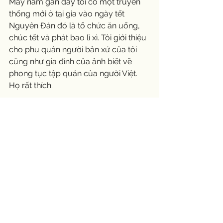
Mấy năm gần đây tôi có một truyền 
thống mới ở tại gia vào ngày tết 
Nguyên Đán đó là tổ chức ăn uống, 
chúc tết và phát bao lì xì. Tôi giới thiệu 
cho phu quân người bản xứ của tôi 
cũng như gia đình của ảnh biết về 
phong tục tập quán của người Việt. 
Họ rất thích.
Tết Nguyên Đán Kỷ Hợi sắp đến, tôi 
sẽ mời gia đình anh ba của tôi cũng 
như nhiều người bên chồng đến nhà 
chung vui đón Xuân.
Hạnh phúc của tôi rất bình thường và 
đơn sơ. Tôi không tha thiết ở nhà lầu, 
chạy xe mới hay trở thành triệu phú. 