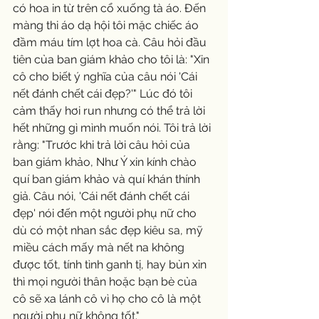
có hoa in từ trên cổ xuống tà áo. Đến 
màng thi áo dạ hội tôi mặc chiếc áo 
đầm máu tím lợt hoa cà. Câu hỏi đầu 
tiên của ban giám khảo cho tôi là: "Xin 
cô cho biết ý nghĩa của câu nói 'Cái 
nết đánh chết cái đẹp?'" Lúc đó tôi 
cảm thấy hơi run nhưng có thể trả lời 
hết những gì mình muốn nói. Tôi trả lời 
rằng: "Trước khi trả lời câu hỏi của 
ban giám khảo, Như Ý xin kính chào 
quí ban giám khảo và quí khán thính 
giả. Câu nói, 'Cái nết đánh chết cái 
đẹp' nói đến một người phụ nữ cho 
dù có một nhan sắc đẹp kiêu sa, mỹ 
miều cách mấy mà nết na không 
được tốt, tính tình ganh tị, hay bủn xỉn 
thì mọi người thân hoặc bạn bè của 
cô sẽ xa lánh cô vì họ cho cô là một 
người phụ nữ không tốt."