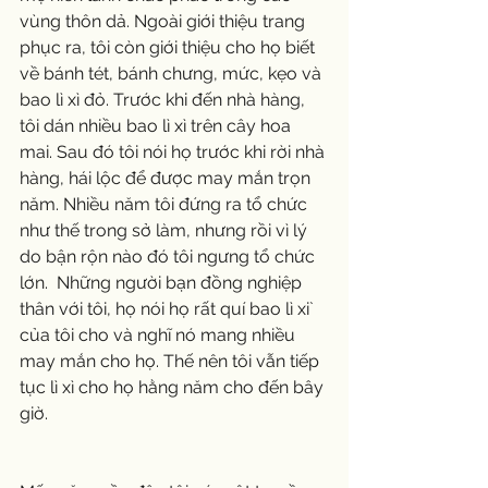
vùng thôn dả. Ngoài giới thiệu trang 
phục ra, tôi còn giới thiệu cho họ biết 
về bánh tét, bánh chưng, mức, kẹo và 
bao lì xì đỏ. Trước khi đến nhà hàng, 
tôi dán nhiều bao lì xì trên cây hoa 
mai. Sau đó tôi nói họ trước khi rời nhà 
hàng, hái lộc để được may mắn trọn 
năm. Nhiều năm tôi đứng ra tổ chức 
như thế trong sở làm, nhưng rồi vì lý 
do bận rộn nào đó tôi ngưng tổ chức 
lớn.  Những người bạn đồng nghiệp 
thân với tôi, họ nói họ rất quí bao lì xi` 
của tôi cho và nghĩ nó mang nhiều 
may mắn cho họ. Thế nên tôi vẫn tiếp 
tục lì xì cho họ hằng năm cho đến bây 
giờ.