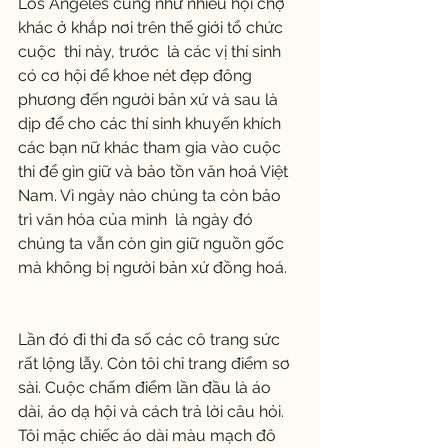
Los Angeles cũng như nhiều hội chợ 
khác ở khắp nơi trên thế giới tổ chức 
cuộc  thi này, trước  là các vị thí sinh 
có cơ hội để khoe nét đẹp đông 
phương đến người bản xứ và sau là 
dịp để cho các thí sinh khuyến khích 
các bạn nữ khác tham gia vào cuộc 
thi để gìn giữ và bảo tồn văn hoá Việt 
Nam. Vì ngày nào chúng ta còn bảo 
trì văn hóa của mình  là ngày đó 
chúng ta vẫn còn gìn giữ nguồn gốc 
mà không bị người bản xứ đồng hoá.
Lần đó đi thi đa số các cô trang sức 
rất lộng lẫy. Còn tôi chỉ trang điểm sơ 
sài. Cuộc chấm điểm lần đầu là áo 
dài, áo dạ hội và cách trả lời câu hỏi. 
Tôi mặc chiếc áo dài màu mạch đô 