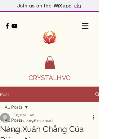
Join us on the
app
CRYSTALHVO
Post
All Posts
Crystal H.Vo
All Posts
Jan 17, 2019
6 min read
Nàng Xuân Chẳng Của
Journals