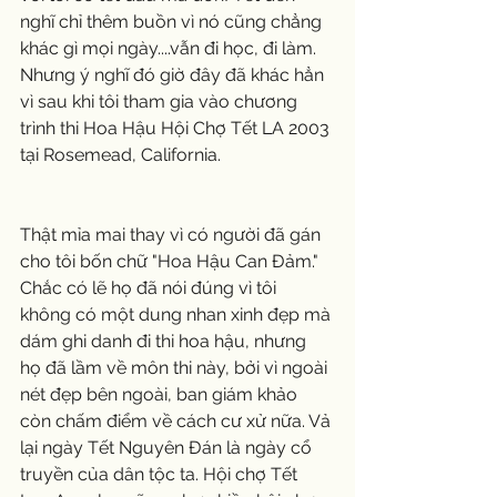
nghĩ chỉ thêm buồn vì nó cũng chẳng 
khác gì mọi ngày....vẫn đi học, đi làm. 
Nhưng ý nghĩ đó giờ đây đã khác hẳn 
vì sau khi tôi tham gia vào chương 
trình thi Hoa Hậu Hội Chợ Tết LA 2003 
tại Rosemead, California.
Thật mỉa mai thay vì có người đã gán 
cho tôi bốn chữ "Hoa Hậu Can Đảm." 
Chắc có lẽ họ đã nói đúng vì tôi 
không có một dung nhan xinh đẹp mà 
dám ghi danh đi thi hoa hậu, nhưng 
họ đã lầm về môn thi này, bởi vì ngoài 
nét đẹp bên ngoài, ban giám khảo 
còn chấm điểm về cách cư xử nữa. Vả 
lại ngày Tết Nguyên Đán là ngày cổ 
truyền của dân tộc ta. Hội chợ Tết 