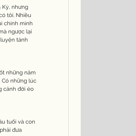
a Kỳ, nhưng 
ó tôi. Nhiều 
ủi chính mình 
mà ngược lại 
luyện tánh 
Suốt những năm 
. Có những lúc 
g cảnh đời éo 
áu tuổi và con 
 phải đưa 