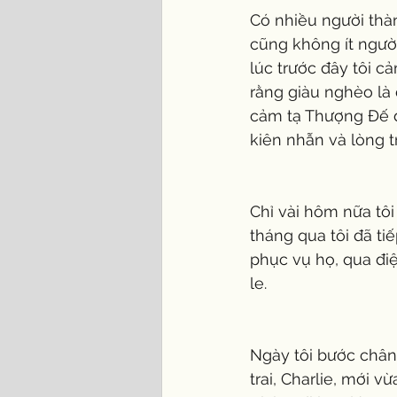
Có nhiều người thà
cũng không ít người
lúc trước đây tôi c
rằng giàu nghèo là 
cảm tạ Thượng Đế đ
kiên nhẫn và lòng t
Chỉ vài hôm nữa tô
tháng qua tôi đã ti
phục vụ họ, qua điệ
le.
Ngày tôi bước chân 
trai, Charlie, mới v