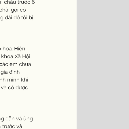
ai cháu trước 6 
hải gọi cô 
dài đó tôi bị 
 hoà. Hiện 
 khoa Xã Hội 
 các em chưa 
gia đình 
nh mình khi 
 và có được 
ng dẫn và ủng 
 trước và 