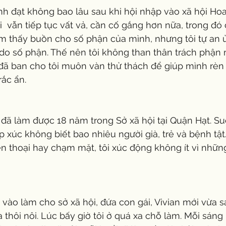
nh đạt không bao lâu sau khi hội nhập vào xã hội Ho
  vẫn tiếp tục vất vả, cần cố gắng hơn nữa, trong đó c
ảm thấy buồn cho số phận của mình, nhưng tôi tự an 
do số phận. Thế nên tôi không than thân trách phận 
ã ban cho tôi muôn vàn thử thách để giúp mình rèn 
rắc ẩn.
i đã làm được 18 năm trong Sở xã hội tại Quận Hạt. 
ếp xúc không biết bao nhiêu người già, trẻ và bệnh tật
n thoại hay chạm mặt, tôi xúc động không ít vì nhữn
vào làm cho sở xã hội, đứa con gái, Vivian mới vừa s
ừa thôi nôi. Lúc bấy giờ tôi ở quá xa chỗ làm. Mỗi sáng