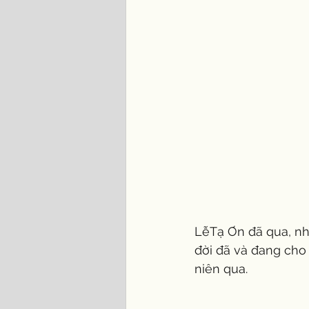
LễTạ Ơn đã qua, nh
đời đã và đang cho 
niên qua.