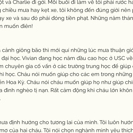
t và Charlie đi gởi. Mỗi buổi đi làm về tôi phải rước h
 chiều mưa hay kẹt xe, tôi không đến đúng giời nên p
y xe và sau đó phải đóng tiền phạt. Những năm tháng 
ến muốn điên!
cảnh giông bão thì mới quí những lúc mưa thuận gió
n đại học. Vivian đang học năm đầu cao học ở USC về
 chuyên gia cố vấn ở các trường trung học để giúp
ỉ học. Cháu nói muốn giúp cho các em trong những 
ến Hoa Kỳ. Cháu nói cháu muốn giúp họ như giúp chí
ia đình nghèo tị nạn. Rất cảm động khi cháu lớn khôn
.
hưa định hướng cho tương lai của mình. Tôi luôn hướ
 mơ của hai cháu. Tôi nói chọn nghành mình yêu thích