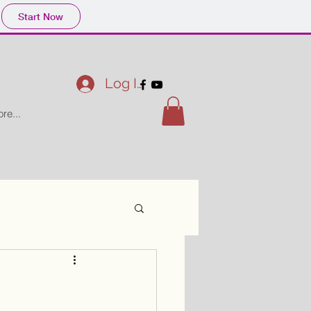
Start Now
Log In
re...