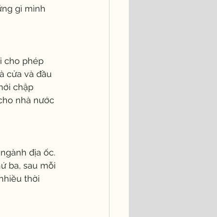
ững gì mình 
i cho phép 
à cửa và đầu 
mới chập 
 cho nhà nước 
ngành địa ốc. 
hứ ba, sau mỗi 
nhiều thời 