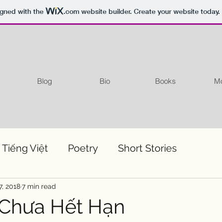
igned with the
.com
website builder. Create your website today.
Blog
Bio
Books
Mo
 Tiếng Việt
Poetry
Short Stories
7, 2018
7 min read
 Chưa Hết Hạn