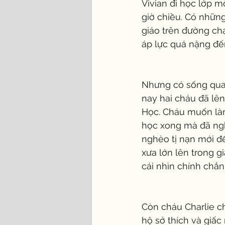
Vivian đi học lớp mộ
giờ chiều. Có những
giáo trên đường chạ
áp lực quá nặng đ
Nhưng có sống qua 
nay hai cháu đã lê
Học. Cháu muốn làm
học xong mà đã ngh
nghèo tị nạn mới đ
xưa lớn lên trong g
cái nhìn chính chắn
Còn cháu Charlie c
hộ sở thích và giấc