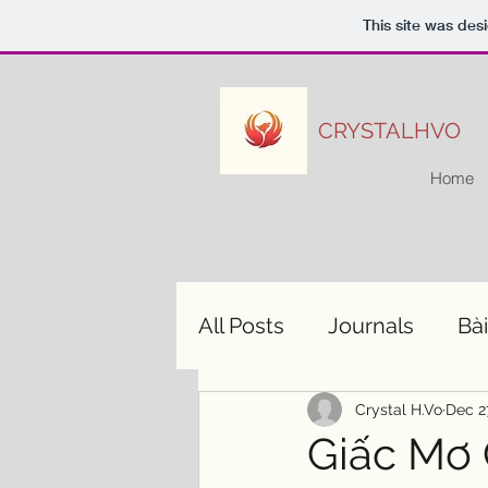
This site was des
CRYSTALHVO
Home
All Posts
Journals
Bài
Crystal H.Vo
Dec 2
Giấc Mơ