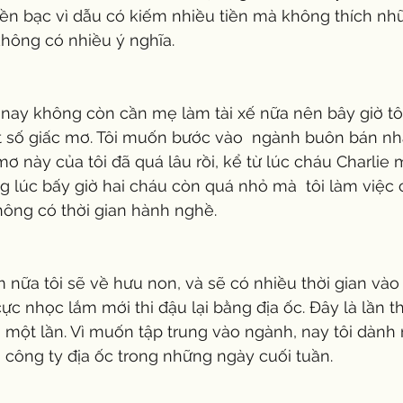
iền bạc vì dẫu có kiếm nhiều tiền mà không thích nh
không có nhiều ý nghĩa.
à nay không còn cần mẹ làm tài xế nữa nên bây giờ tô
 số giấc mơ. Tôi muốn bước vào  ngành buôn bán nh
mơ này của tôi đã quá lâu rồi, kể từ lúc cháu Charlie 
g lúc bấy giờ hai cháu còn quá nhỏ mà  tôi làm việc
hông có thời gian hành nghề.
 nữa tôi sẽ về hưu non, và sẽ có nhiều thời gian vào 
ực nhọc lắm mới thi đậu lại bằng địa ốc. Đây là lần t
i một lần. Vì muốn tập trung vào ngành, nay tôi dành 
 công ty địa ốc trong những ngày cuối tuần.