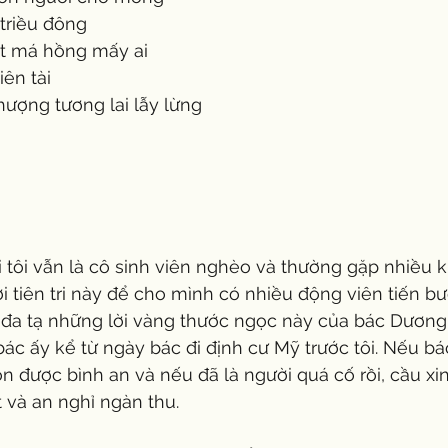
triều đông
ất má hồng mấy ai
iên tài
ượng tương lai lẫy lừng
 tôi vẫn là cô sinh viên nghèo và thường gặp nhiều k
lời tiên tri này để cho mình có nhiều động viên tiến b
đa tạ những lời vàng thước ngọc này của bác Dương. R
 bác ấy kể từ ngày bác đi định cư Mỹ trước tôi. Nếu b
n được bình an và nếu đã là người quá cố rồi, cầu xi
 và an nghỉ ngàn thu.