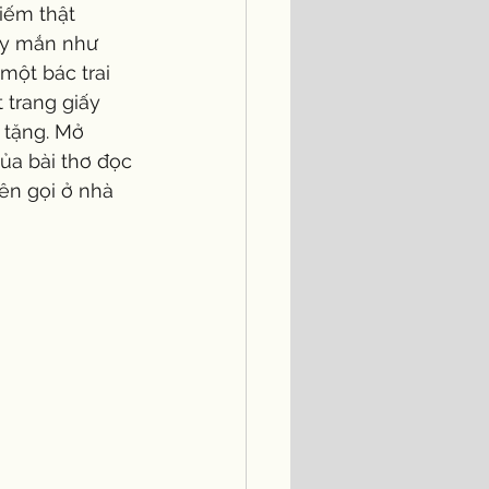
iếm thật 
ay mắn như 
một bác trai 
 trang giấy 
 tặng. Mở 
ủa bài thơ đọc 
ên gọi ở nhà 