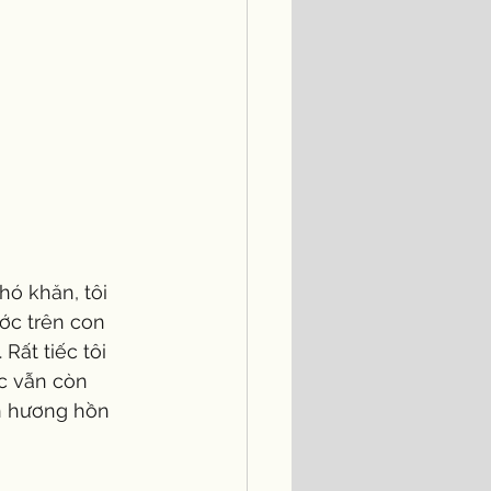
hó khăn, tôi 
ước trên con 
ất tiếc tôi 
ác vẫn còn 
n hương hồn 