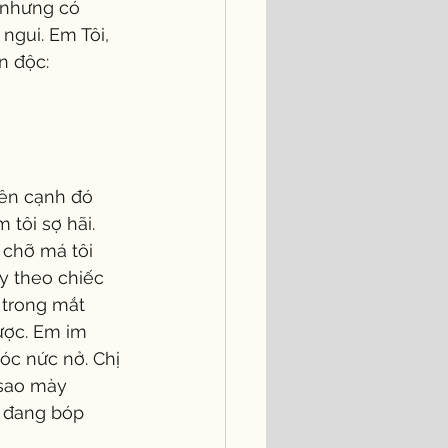
, nhưng có 
ngui. Em Tôi, 
n độc:
Bên cạnh đó 
tôi sợ hãi. 
 chỡ má tôi 
y theo chiếc 
 trong mắt 
ược. Em im 
óc nức nở. Chị 
 sao mày 
ó đang bóp 