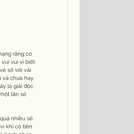
mạng rằng có 
ui vui vì biết 
é số với vài 
 và chưa hay 
y là giải độc 
 một lần sẽ 
 quá nhiều sẽ 
 khi có tiền 