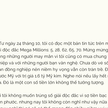
ư ngày 24 tháng 10, tôi có đọc một bản tin tức trên 
 độc đắc Mega Millions: 5, 28, 62, 65, 70. Mừng mừng v
ong những người may mắn vì tôi cũng có mua chung v
iệp và với những người bạn văn nghệ. Chưa dò vé số
bạn đồng nghiệp nên niềm hy vọng vẫn còn tràn trề. Đâ
ước Mỹ với trị giá 1.6 tỷ Mỹ kim. Nghe nói nếu lấy hết
a. Đó là một con số tiền lớn không thể tưởng tượng. 
i tôi không muốn trúng số giải độc đắc vì sợ tiền bạc
 phước, nhưng nay tôi không còn nghĩ như vậy nữa vì