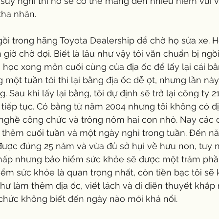
 suy nghĩ thì nó sẽ có thể mang đến nhiều niềm vui 
tha nhân.
gồi trong hãng Toyota Dealership để chờ họ sửa xe. Họ
giờ chờ đợi. Biết là lâu như vậy tôi vẫn chuẩn bị ngồi
 học xong môn cuối cùng của địa ốc để lấy lại cái b
 một tuần tôi thi lại bằng địa ốc dễ ợt, nhưng lần này
g. Sau khi lấy lại bằng, tôi dự định sẽ trở lại công ty 2
 tiếp tục. Có bằng từ năm 2004 nhưng tôi không có d
 nghề công chức và trông nôm hai con nhỏ. Nay các 
 thêm cuối tuần và một ngày nghỉ trong tuần. Đến nă
ược đúng 25 năm và vừa đủ sở hụi về hưu non, tuy n
thấp nhưng bảo hiểm sức khỏe sẽ được một trăm phầ
iểm sức khỏe là quan trọng nhất, còn tiền bạc tôi sẽ
 làm thêm địa ốc, viết lách và đi diễn thuyết khắp n
chức không biết đến ngày nào mới khá nổi.