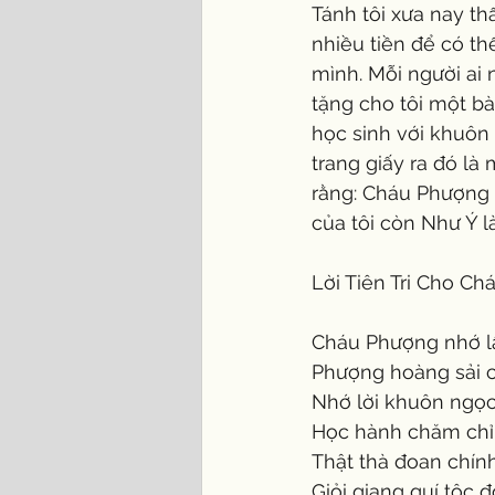
Tánh tôi xưa nay th
nhiều tiền để có t
mình. Mỗi người ai 
tặng cho tôi một bài
học sinh với khuôn 
trang giấy ra đó là
rằng: Cháu Phượng 
của tôi còn Như Ý là
Lời Tiên Tri Cho C
Cháu Phượng nhớ l
Phượng hoàng sải c
Nhớ lời khuôn ngọ
Học hành chăm chỉ
Thật thà đoan chín
Giỏi giang quí tộc