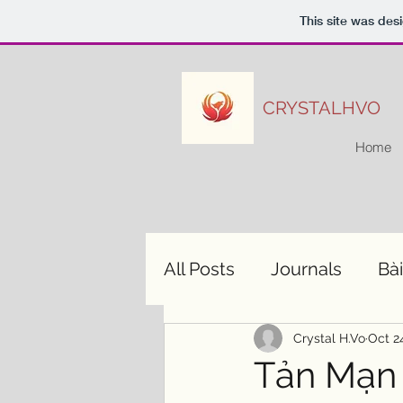
This site was des
CRYSTALHVO
Home
All Posts
Journals
Bài
Crystal H.Vo
Oct 2
Tản Mạn 