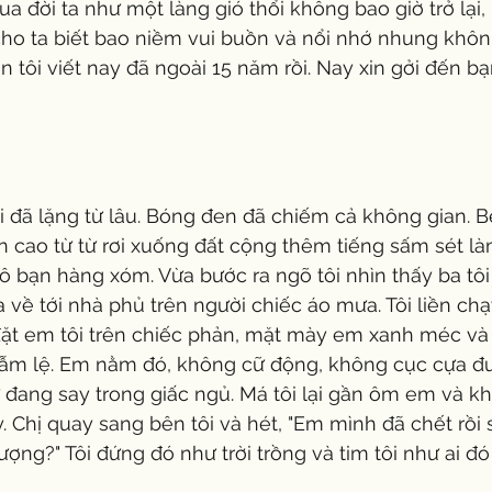
ua đời ta như một làng gió thổi không bao giờ trở lại
cho ta biết bao niềm vui buồn và nổi nhớ nhung khôn 
 tôi viết nay đã ngoài 15 năm rồi. Nay xin gởi đến bạ
i đã lặng từ lâu. Bóng đen đã chiếm cả không gian. 
 cao từ từ rơi xuống đất cộng thêm tiếng sấm sét làm 
 cô bạn hàng xóm. Vừa bước ra ngõ tôi nhìn thấy ba tôi
 về tới nhà phủ trên người chiếc áo mưa. Tôi liền chạ
đặt em tôi trên chiếc phản, mặt mày em xanh méc và
ẫm lệ. Em nằm đó, không cữ động, không cục cựa đ
đang say trong giấc ngủ. Má tôi lại gần ôm em và kh
y. Chị quay sang bên tôi và hét, "Em mình đã chết rồi
ng?" Tôi đứng đó như trời trồng và tim tôi như ai đ