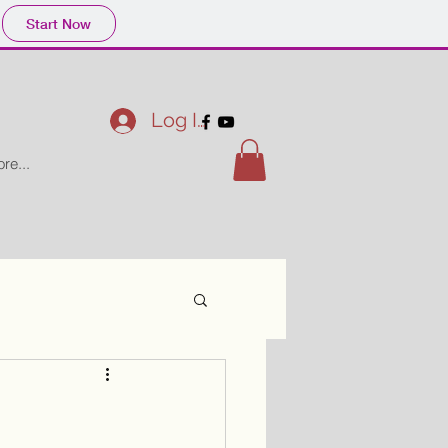
Start Now
Log In
re...