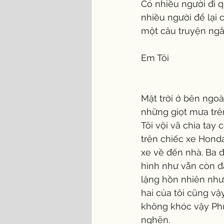
Có nhiều người đi q
nhiều người để lại 
một câu truyện ngắn
Em Tôi 
Mặt trời ở bên ngoà
những giọt mưa trên
Tôi vội vã chia tay
trên chiếc xe Honda
xe về đến nhà. Ba 
hình như vẫn còn đ
lặng hồn nhiên như 
hai của tôi cũng vậ
không khóc vậy Phượ
nghẽn.