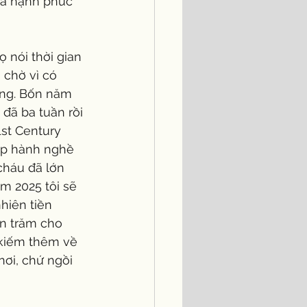
và hạnh phúc 
 nói thời gian 
 chờ vì có 
ằng. Bốn năm 
 đã ba tuần rồi 
1st Century 
ịp hành nghề 
cháu đã lớn 
m 2025 tôi sẽ 
hiên tiền 
n trăm cho 
 kiếm thêm về 
ơi, chứ ngồi 