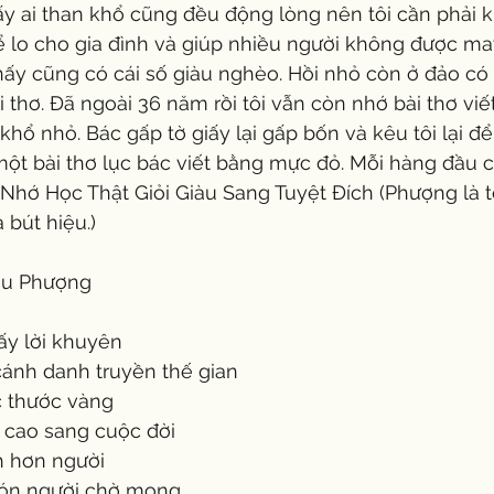
ấy ai than khổ cũng đều động lòng nên tôi cần phải k
hể lo cho gia đình và giúp nhiều người không được m
nấy cũng có cái số giàu nghèo. Hồi nhỏ còn ở đảo có 
 thơ. Đã ngoài 36 năm rồi tôi vẫn còn nhớ bài thơ viết
khổ nhỏ. Bác gấp tờ giấy lại gấp bốn và kêu tôi lại để
 một bài thơ lục bác viết bằng mực đỏ. Mỗi hàng đầu c
Nhớ Học Thật Giỏi Giàu Sang Tuyệt Đích (Phượng là t
 bút hiệu.)
háu Phượng
ấy lời khuyên
ánh danh truyền thế gian
c thước vàng
 cao sang cuộc đời
h hơn người 
 đón người chờ mong