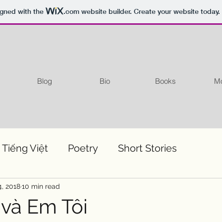
igned with the
.com
website builder. Create your website today.
Blog
Bio
Books
Mo
 Tiếng Việt
Poetry
Short Stories
4, 2018
10 min read
và Em Tôi