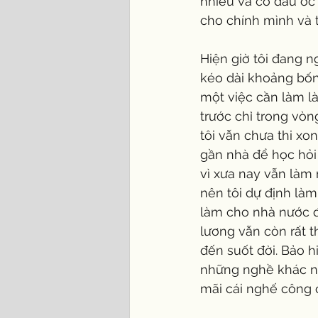
nhiều và có đầu óc
cho chính mình và 
Hiện giờ tôi đang n
kéo dài khoảng bốn 
một việc cần làm là
trước chỉ trong vòng
tôi vẫn chưa thi xon
gần nhà để học hỏi
vì xưa nay vẫn làm
nên tôi dự định làm
làm cho nhà nước đ
lương vẫn còn rất 
đến suốt đời. Bảo h
những nghề khác như
mãi cái nghế công 